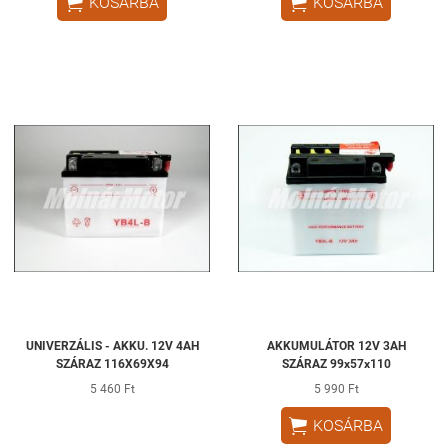


KOSÁRBA
KOSÁRBA
UNIVERZÁLIS - AKKU. 12V 4AH
AKKUMULÁTOR 12V 3AH
SZÁRAZ 116X69X94
SZÁRAZ 99x57x110
5 460 Ft
5 990 Ft

KOSÁRBA