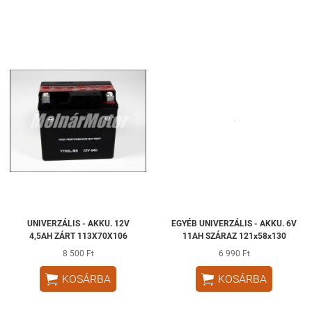
UNIVERZÁLIS - AKKU. 12V
EGYÉB UNIVERZÁLIS - AKKU. 6V
4,5AH ZÁRT 113X70X106
11AH SZÁRAZ 121x58x130
8 500 Ft
6 990 Ft


KOSÁRBA
KOSÁRBA