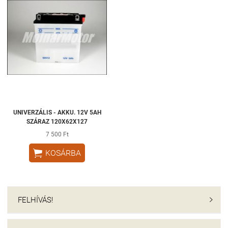
UNIVERZÁLIS - AKKU. 12V 5AH
SZÁRAZ 120X62X127
7 500 Ft

KOSÁRBA
FELHÍVÁS!
