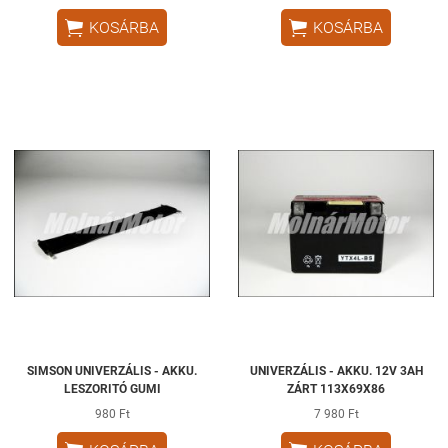


KOSÁRBA
KOSÁRBA
SIMSON UNIVERZÁLIS - AKKU.
UNIVERZÁLIS - AKKU. 12V 3AH
LESZORITÓ GUMI
ZÁRT 113X69X86
980 Ft
7 980 Ft