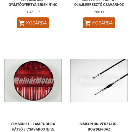
GYÚJTÓGYERTYA BRISK N14C
OLAJLEERESZTŐ CSAVARHOZ
1 460 Ft
280 Ft


KOSÁRBA
KOSÁRBA
SIMSON 51 - LÁMPA BÚRA
SIMSON UNIVERZÁLIS -
HÁTSÓ 3 CSAVAROS /ETZ/
BOWDEN GÁZ