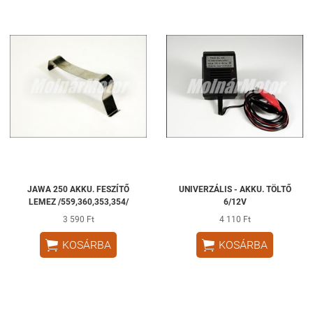
JAWA 250 AKKU. FESZÍTŐ
UNIVERZÁLIS - AKKU. TÖLTŐ
LEMEZ /559,360,353,354/
6/12V
3 590 Ft
4 110 Ft


KOSÁRBA
KOSÁRBA