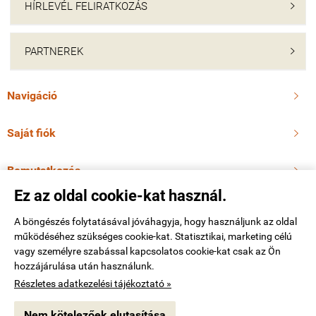
HÍRLEVÉL FELIRATKOZÁS

PARTNEREK

Navigáció

Saját fiók

Bemutatkozás

Ez az oldal cookie-kat használ.
Elérhetőségek

A böngészés folytatásával jóváhagyja, hogy használjunk az oldal
működéséhez szükséges cookie-kat. Statisztikai, marketing célú
vagy személyre szabással kapcsolatos cookie-kat csak az Ön
molnarmotor.hu -
Molnár Pálné
-
ÁSZF
-
Adatkezelési tájékoztató
hozzájárulása után használunk.
Részletes adatkezelési tájékoztató »
Webáruház készítés
a StartÜzlettel.
Nem kötelezőek elutasítása