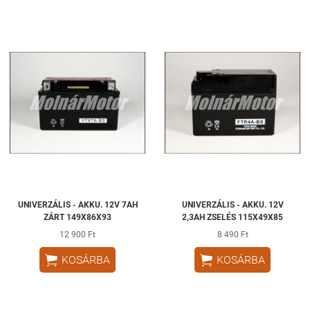
UNIVERZÁLIS - AKKU. 12V 7AH
UNIVERZÁLIS - AKKU. 12V
ZÁRT 149X86X93
2,3AH ZSELÉS 115X49X85
12 900 Ft
8 490 Ft


KOSÁRBA
KOSÁRBA