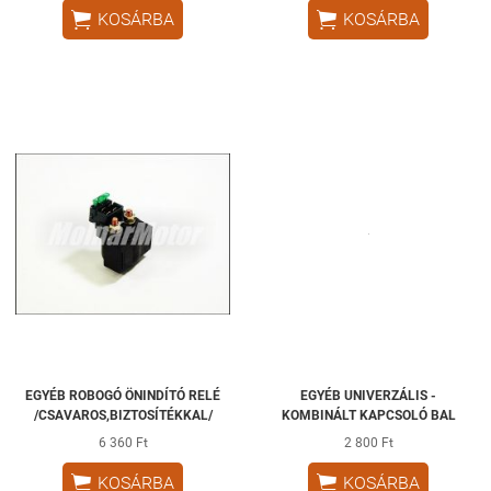


KOSÁRBA
KOSÁRBA
EGYÉB ROBOGÓ ÖNINDÍTÓ RELÉ
EGYÉB UNIVERZÁLIS -
/CSAVAROS,BIZTOSÍTÉKKAL/
KOMBINÁLT KAPCSOLÓ BAL
6 360 Ft
2 800 Ft


KOSÁRBA
KOSÁRBA