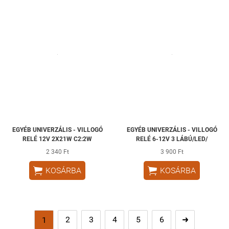
EGYÉB UNIVERZÁLIS - VILLOGÓ
EGYÉB UNIVERZÁLIS - VILLOGÓ
RELÉ 12V 2X21W C2:2W
RELÉ 6-12V 3 LÁBÚ/LED/
2 340 Ft
3 900 Ft


KOSÁRBA
KOSÁRBA
2
3
4
5
6
1
