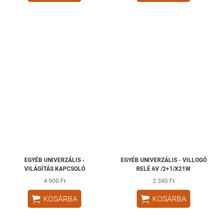
EGYÉB UNIVERZÁLIS -
EGYÉB UNIVERZÁLIS - VILLOGÓ
VILÁGÍTÁS KAPCSOLÓ
RELÉ 6V /2+1/X21W
4 900 Ft
2 340 Ft


KOSÁRBA
KOSÁRBA