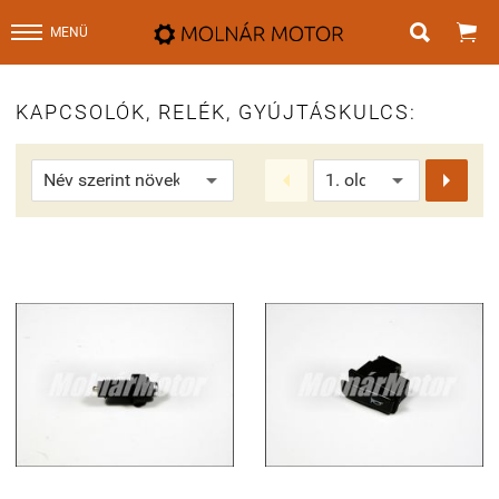


MENÜ
KAPCSOLÓK, RELÉK, GYÚJTÁSKULCS:

