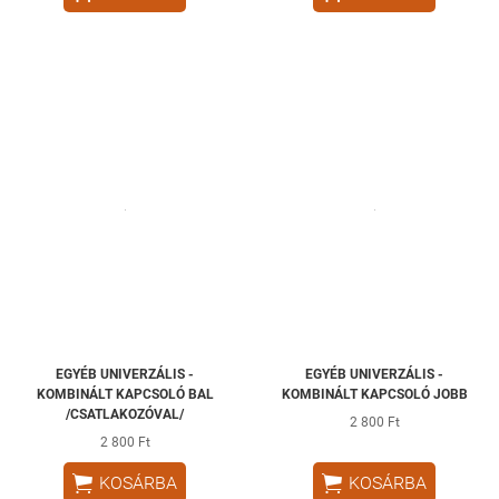
EGYÉB UNIVERZÁLIS -
EGYÉB UNIVERZÁLIS -
KOMBINÁLT KAPCSOLÓ BAL
KOMBINÁLT KAPCSOLÓ JOBB
/CSATLAKOZÓVAL/
2 800 Ft
2 800 Ft


KOSÁRBA
KOSÁRBA