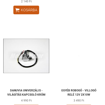
2 140 Ft

KOSÁRBA
DANUVIA UNIVERZÁLIS -
EGYÉB ROBOGÓ - VILLOGÓ
VILÁGÍTÁS KAPCSOLÓ KRÓM
RELÉ 12V 2X10W
4 990 Ft
3 490 Ft