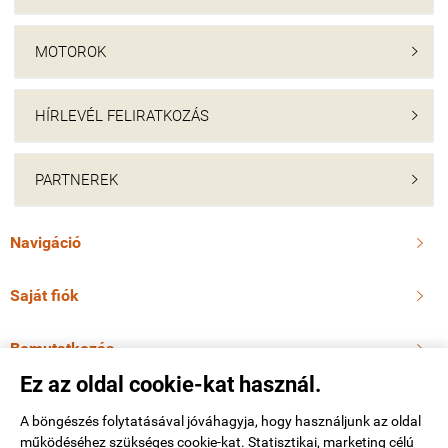
MOTOROK

HÍRLEVÉL FELIRATKOZÁS

PARTNEREK

Navigáció

Saját fiók

Bemutatkozás

Ez az oldal cookie-kat használ.
Elérhetőségek

A böngészés folytatásával jóváhagyja, hogy használjunk az oldal
működéséhez szükséges cookie-kat. Statisztikai, marketing célú