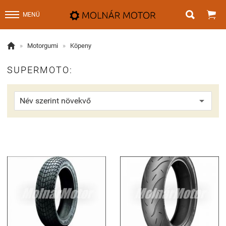


MENÜ

»
Motorgumi
»
Köpeny
SUPERMOTO: