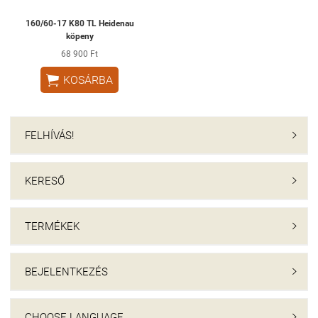
160/60-17 K80 TL Heidenau
köpeny
68 900 Ft

KOSÁRBA
FELHÍVÁS!

KERESŐ

TERMÉKEK

BEJELENTKEZÉS

CHOOSE LANGUAGE
