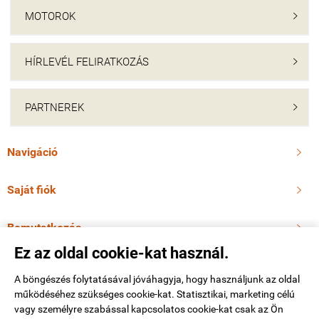
MOTOROK

HÍRLEVÉL FELIRATKOZÁS

PARTNEREK

Navigáció

Saját fiók

Bemutatkozás

Ez az oldal cookie-kat használ.
Elérhetőségek

A böngészés folytatásával jóváhagyja, hogy használjunk az oldal
működéséhez szükséges cookie-kat. Statisztikai, marketing célú
vagy személyre szabással kapcsolatos cookie-kat csak az Ön
molnarmotor.hu -
Molnár Pálné
-
ÁSZF
-
Adatkezelési tájékoztató