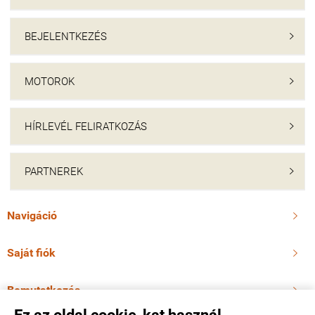
BEJELENTKEZÉS

MOTOROK

HÍRLEVÉL FELIRATKOZÁS

PARTNEREK

Navigáció

Saját fiók

Bemutatkozás
