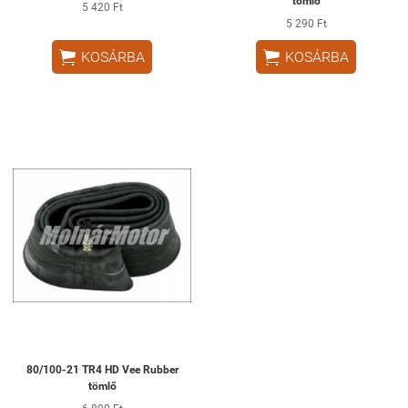
tömlő
5 420 Ft
5 290 Ft


KOSÁRBA
KOSÁRBA
80/100-21 TR4 HD Vee Rubber
tömlő