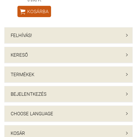
6 890 Ft

KOSÁRBA
FELHÍVÁS!

KERESŐ

TERMÉKEK

BEJELENTKEZÉS

CHOOSE LANGUAGE

KOSÁR
