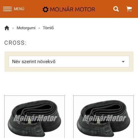


MENÜ

»
Motorgumi
»
Tömlő
CROSS: