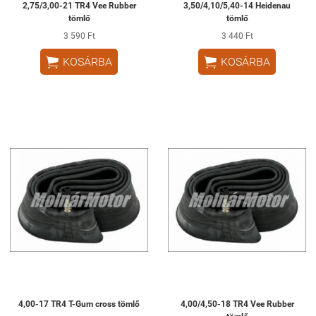
2,75/3,00-21 TR4 Vee Rubber
3,50/4,10/5,40-14 Heidenau
tömlő
tömlő
3 590 Ft
3 440 Ft


KOSÁRBA
KOSÁRBA
4,00-17 TR4 T-Gum cross tömlő
4,00/4,50-18 TR4 Vee Rubber