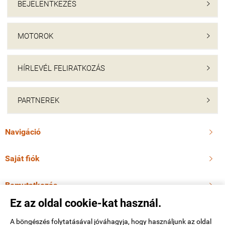
BEJELENTKEZÉS

MOTOROK

HÍRLEVÉL FELIRATKOZÁS

PARTNEREK

Navigáció

Saját fiók

Bemutatkozás

Ez az oldal cookie-kat használ.
Elérhetőségek

A böngészés folytatásával jóváhagyja, hogy használjunk az oldal