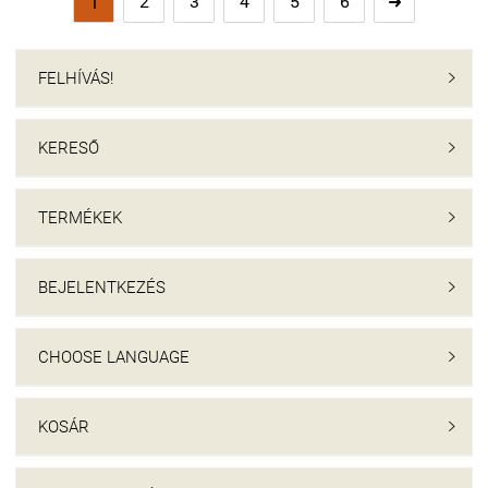
2
3
4
5
6
1

FELHÍVÁS!

KERESŐ

TERMÉKEK

BEJELENTKEZÉS

CHOOSE LANGUAGE

KOSÁR
