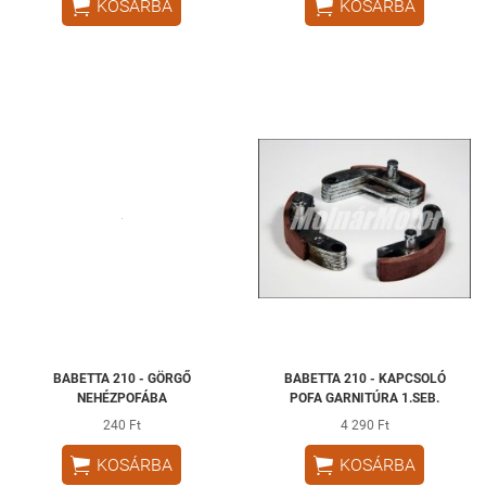


KOSÁRBA
KOSÁRBA
BABETTA 210 - GÖRGŐ
BABETTA 210 - KAPCSOLÓ
NEHÉZPOFÁBA
POFA GARNITÚRA 1.SEB.
240 Ft
4 290 Ft


KOSÁRBA
KOSÁRBA