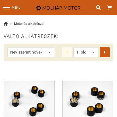


MENÜ

»
Motor és alkatrészei
VÁLTÓ ALKATRÉSZEK:

