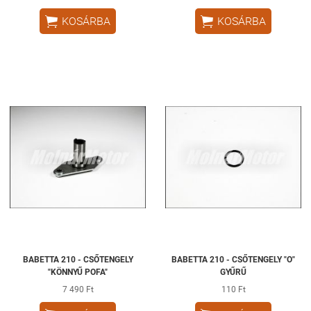


KOSÁRBA
KOSÁRBA
BABETTA 210 - CSŐTENGELY
BABETTA 210 - CSŐTENGELY "O"
"KÖNNYŰ POFA"
GYŰRŰ
7 490 Ft
110 Ft