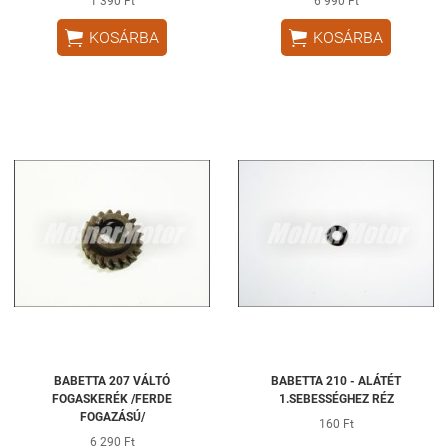
1 390 Ft
6 990 Ft


KOSÁRBA
KOSÁRBA
BABETTA 207 VÁLTÓ
BABETTA 210 - ALÁTÉT
FOGASKERÉK /FERDE
1.SEBESSÉGHEZ RÉZ
FOGAZÁSÚ/
160 Ft
6 290 Ft