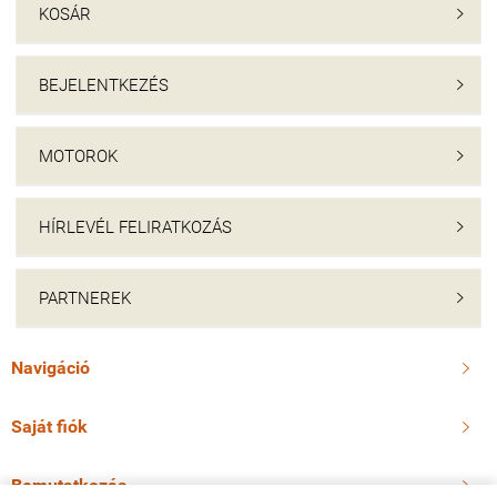
KOSÁR

BEJELENTKEZÉS

MOTOROK

HÍRLEVÉL FELIRATKOZÁS

PARTNEREK

Navigáció

Saját fiók

Bemutatkozás
