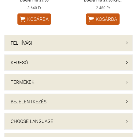
DUGATTYÚ 39.50
DUGATTYÚ 39.50 KPL.
3 640 Ft
2 480 Ft


KOSÁRBA
KOSÁRBA
FELHÍVÁS!

KERESŐ

TERMÉKEK

BEJELENTKEZÉS

CHOOSE LANGUAGE
