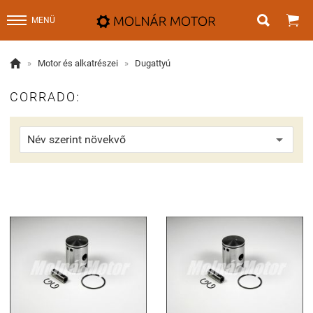


MENÜ

»
Motor és alkatrészei
»
Dugattyú
CORRADO: