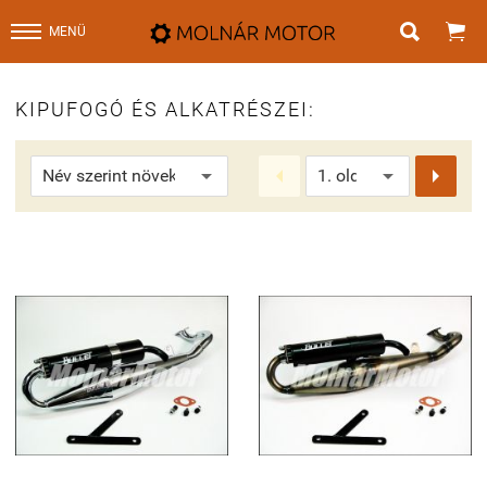


MENÜ
KIPUFOGÓ ÉS ALKATRÉSZEI:

