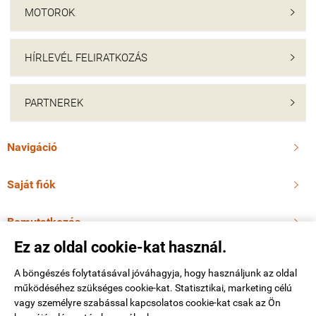
MOTOROK

HÍRLEVÉL FELIRATKOZÁS

PARTNEREK

Navigáció

Saját fiók

Bemutatkozás

Ez az oldal cookie-kat használ.
Elérhetőségek

A böngészés folytatásával jóváhagyja, hogy használjunk az oldal
működéséhez szükséges cookie-kat. Statisztikai, marketing célú
vagy személyre szabással kapcsolatos cookie-kat csak az Ön
molnarmotor.hu -
Molnár Pálné
-
ÁSZF
-
Adatkezelési tájékoztató