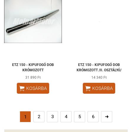
ETZ 150 - KIPUFOGÓ DOB
ETZ 150 - KIPUFOGÓ DOB
KRÓMOZOTT
KRÓMOZOTT /II. OSZTÁLYÚ/
31 890 Ft
14 340 Ft


KOSÁRBA
KOSÁRBA
2
3
4
5
6
1
