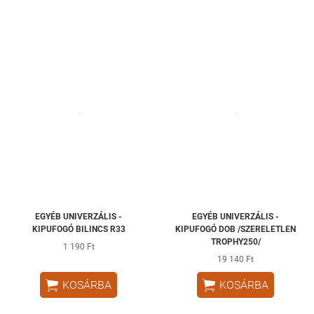
EGYÉB UNIVERZÁLIS -
EGYÉB UNIVERZÁLIS -
KIPUFOGÓ BILINCS R33
KIPUFOGÓ DOB /SZERELETLEN
TROPHY250/
1 190 Ft
19 140 Ft


KOSÁRBA
KOSÁRBA