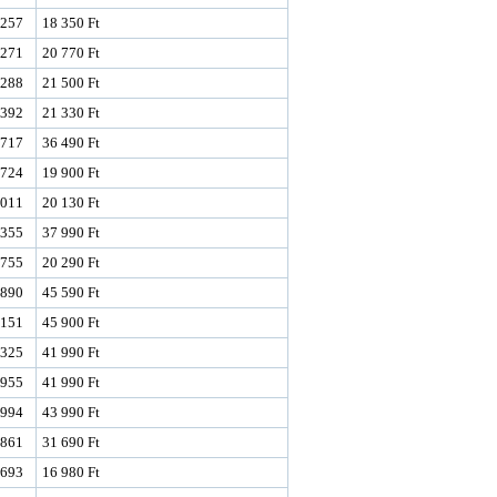
257
18 350 Ft
271
20 770 Ft
288
21 500 Ft
392
21 330 Ft
717
36 490 Ft
724
19 900 Ft
011
20 130 Ft
355
37 990 Ft
755
20 290 Ft
890
45 590 Ft
151
45 900 Ft
325
41 990 Ft
955
41 990 Ft
994
43 990 Ft
861
31 690 Ft
693
16 980 Ft