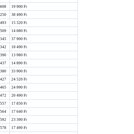
608
19 900 Ft
250
38 490 Ft
493
15 320 Ft
509
14 680 Ft
345
37 900 Ft
342
18 490 Ft
390
13 980 Ft
437
14 890 Ft
380
33 900 Ft
427
24 520 Ft
465
24 990 Ft
472
20 490 Ft
557
17 850 Ft
564
17 640 Ft
592
23 390 Ft
578
17 490 Ft