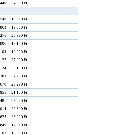
440
34 290 Ft
540
18 540 Ft
863
19 500 Ft
276
20 330 Ft
096
17 140 Ft
103
18 200 Ft
127
37 900 Ft
134
20 160 Ft
283
37 900 Ft
670
20 290 Ft
856
21 150 Ft
481
23 060 Ft
014
20 310 Ft
625
36 990 Ft
649
17 850 Ft
102
18 990 Ft