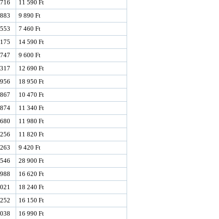
716
11 590 Ft
883
9 890 Ft
553
7 460 Ft
175
14 590 Ft
747
9 600 Ft
317
12 690 Ft
956
18 950 Ft
867
10 470 Ft
874
11 340 Ft
680
11 980 Ft
256
11 820 Ft
263
9 420 Ft
546
28 900 Ft
988
16 620 Ft
021
18 240 Ft
252
16 150 Ft
038
16 990 Ft