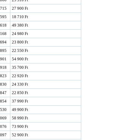
715
27 900 Ft
595
18 710 Ft
618
49 380 Ft
168
24 980 Ft
694
23 800 Ft
895
22 550 Ft
901
54 900 Ft
918
35 700 Ft
823
22 920 Ft
830
24 330 Ft
847
22 850 Ft
854
37 990 Ft
530
49 900 Ft
069
58 990 Ft
076
73 900 Ft
097
52 900 Ft