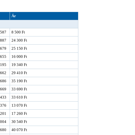
Ár
587
8 500 Ft
887
24 300 Ft
679
25 150 Ft
655
16 000 Ft
195
19 340 Ft
662
29 410 Ft
686
35 190 Ft
669
33 690 Ft
433
33 610 Ft
376
13 070 Ft
201
17 260 Ft
004
30 540 Ft
680
40 070 Ft