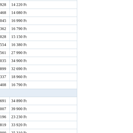
928
14 220 Ft
468
14 080 Ft
045
16 990 Ft
362
16 790 Ft
028
15 150 Ft
554
16 380 Ft
561
27 990 Ft
035
34 900 Ft
899
32 690 Ft
337
18 960 Ft
408
16 790 Ft
691
34 890 Ft
007
39 900 Ft
196
23 230 Ft
819
33 920 Ft
000
25 310 Ft