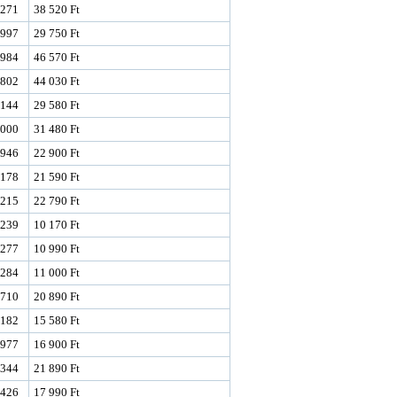
271
38 520 Ft
997
29 750 Ft
984
46 570 Ft
802
44 030 Ft
144
29 580 Ft
000
31 480 Ft
946
22 900 Ft
178
21 590 Ft
215
22 790 Ft
239
10 170 Ft
277
10 990 Ft
284
11 000 Ft
710
20 890 Ft
182
15 580 Ft
977
16 900 Ft
344
21 890 Ft
426
17 990 Ft