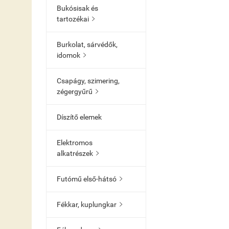
Bukósisak és
tartozékai

Burkolat, sárvédők,
idomok

Csapágy, szimering,
zégergyűrű

Díszítő elemek
Elektromos
alkatrészek

Futómű első-hátsó

Fékkar, kuplungkar
