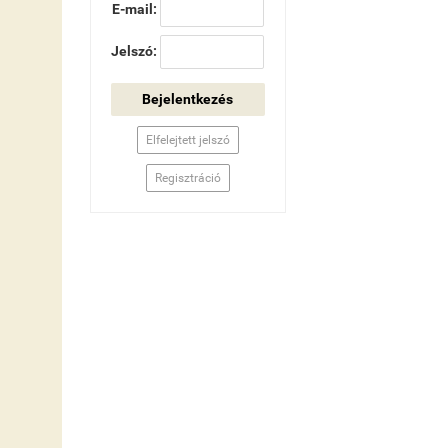
E-mail:
Jelszó:
Bejelentkezés
Elfelejtett jelszó
Regisztráció