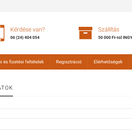


Kérdése van?
Szállítás
06 (24) 404 054
50 000 Ft-tól IN
i és fizetési feltételek
Regisztráció
Elérhetőségek
ATOK