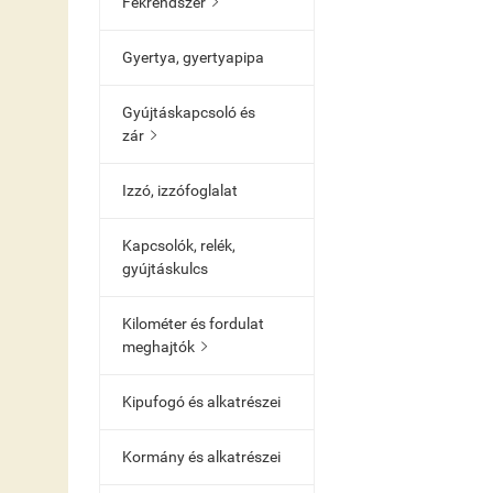
Fékrendszer

Gyertya, gyertyapipa
Gyújtáskapcsoló és
zár

Izzó, izzófoglalat
Kapcsolók, relék,
gyújtáskulcs
Kilométer és fordulat
meghajtók

Kipufogó és alkatrészei
Kormány és alkatrészei