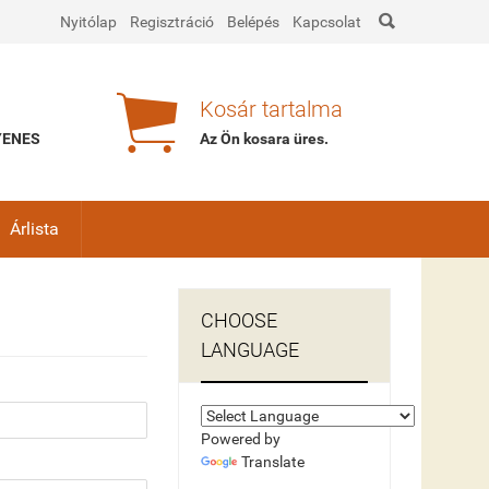

Nyitólap
Regisztráció
Belépés
Kapcsolat

Kosár tartalma
GYENES
Az Ön kosara
üres
.
Árlista
CHOOSE
LANGUAGE
Powered by
Translate