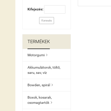
Kifejezés:
Keresés
TERMÉKEK
Motorgumi

Akkumulátorok, töltő,
saru, sav, víz
Bowden, spirál

Boxok, kosarak,
csomagtartók
