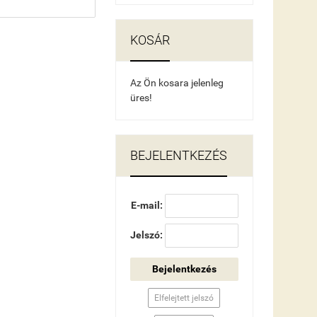
KOSÁR
Az Ön kosara jelenleg
üres!
BEJELENTKEZÉS
E-mail:
Jelszó:
Bejelentkezés
Elfelejtett jelszó