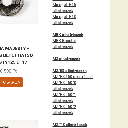
Malaguti F15
alkatrészek
Malaguti F18
alkatrészek
MBK alkatrészek
MBK Booster
alkatrészek
A MAJESTY -
G BETÉT HÁTSÓ
MZ alkatrészek
STY125 D117
0 590 Ft
MZ/ES alkatrészek
MZ/ES 150 alkatrészek
KOSÁRBA
MZ/ES 250/0
alkatrészek
MZ/ES 250/1
alkatrészek
MZ/ES 250/2
alkatrészek
MZ/TS alkatrészek