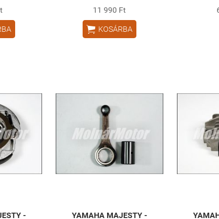
t
11 990 Ft

RBA
KOSÁRBA
ESTY -
YAMAHA MAJESTY -
YAMAH