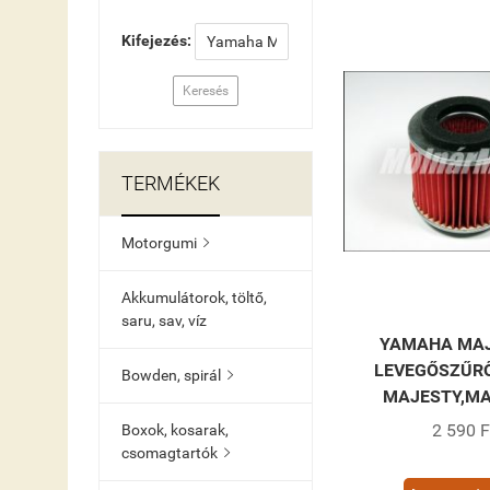
Kifejezés:
Keresés
TERMÉKEK
Motorgumi

Akkumulátorok, töltő,
saru, sav, víz
YAMAHA MAJ
LEVEGŐSZŰRŐ
Bowden, spirál

MAJESTY,M
2 590 F
Boxok, kosarak,
csomagtartók
