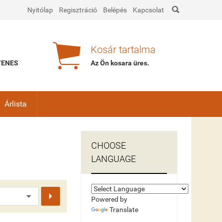

Nyitólap
Regisztráció
Belépés
Kapcsolat

Kosár tartalma
GYENES
Az Ön kosara
üres
.
Árlista
CHOOSE
LANGUAGE

Powered by
Translate