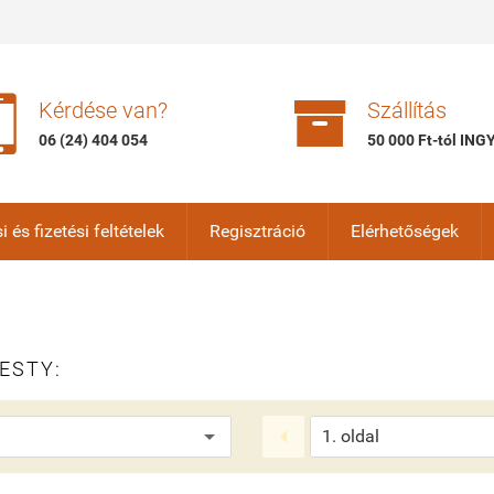


Kérdése van?
Szállítás
06 (24) 404 054
50 000 Ft-tól IN
i és fizetési feltételek
Regisztráció
Elérhetőségek
ESTY:
