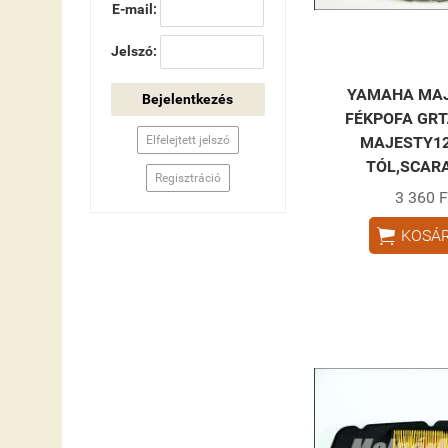
E-mail:
Jelszó:
YAMAHA MAJ
Bejelentkezés
FÉKPOFA GRT
MAJESTY12
Elfelejtett jelszó
TÓL,SCAR
Regisztráció
3 360 F

KOSÁ