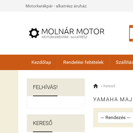
Motorkerékpár - alkatrész áruház
Kezdőlap
Rendelési feltételek
Szállítás

» Kereső
FELHÍVÁS!
YAMAHA MAJ
KERESŐ