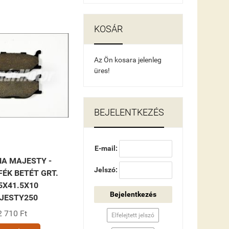
KOSÁR
Az Ön kosara jelenleg
üres!
BEJELENTKEZÉS
E-mail:
A MAJESTY -
Jelszó:
ÉK BETÉT GRT.
5X41.5X10
Bejelentkezés
JESTY250
2 710 Ft
Elfelejtett jelszó