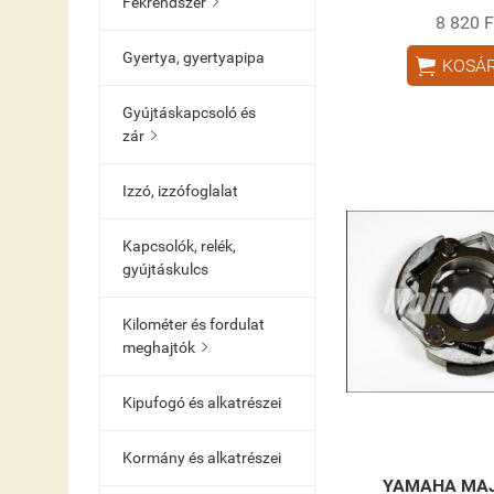
Fékrendszer

8 820 F
Gyertya, gyertyapipa

KOSÁ
Gyújtáskapcsoló és
zár

Izzó, izzófoglalat
Kapcsolók, relék,
gyújtáskulcs
Kilométer és fordulat
meghajtók

Kipufogó és alkatrészei
Kormány és alkatrészei
YAMAHA MAJ