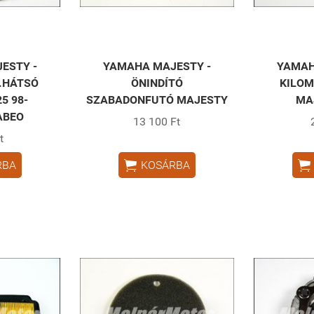
ESTY -
YAMAHA MAJESTY -
YAMAH
.HÁTSÓ
ÖNINDÍTÓ
KILOM
5 98-
SZABADONFUTÓ MAJESTY
MA
ABEO
13 100 Ft
t


RBA
KOSÁRBA