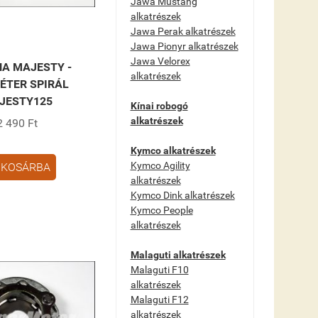
Jawa Mustang
alkatrészek
Jawa Perak alkatrészek
Jawa Pionyr alkatrészek
Jawa Velorex
A MAJESTY -
alkatrészek
ÉTER SPIRÁL
JESTY125
Kínai robogó
alkatrészek
2 490 Ft
Kymco alkatrészek
Kymco Agility
KOSÁRBA
alkatrészek
Kymco Dink alkatrészek
Kymco People
alkatrészek
Malaguti alkatrészek
Malaguti F10
alkatrészek
Malaguti F12
alkatrészek