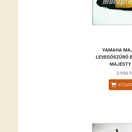
YAMAHA MAJ
LEVEGŐSZŰRŐ B
MAJESTY 
3 990 F

KOSÁ