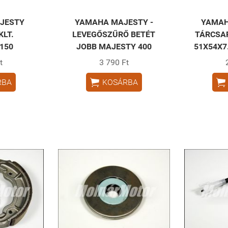
JESTY
YAMAHA MAJESTY -
YAMAH
KLT.
LEVEGŐSZŰRŐ BETÉT
TÁRCSAF
150
JOBB MAJESTY 400
51X54X7
t
3 790 Ft


RBA
KOSÁRBA