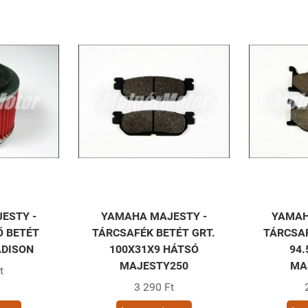
ESTY -
YAMAHA MAJESTY -
YAMAH
 BETÉT
TÁRCSAFÉK BETÉT GRT.
TÁRCSAF
ADISON
100X31X9 HÁTSÓ
94.
MAJESTY250
MA
t
3 290 Ft