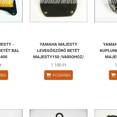
ESTY -
YAMAHA MAJESTY
YAMAH
ETÉT BAL
LEVEGŐSZŰRŐ BETÉT
KUPLUN
400
MAJESTY150 /VARIOHOZ/
MAJE
t
1 100 Ft
1


RBA
KOSÁRBA