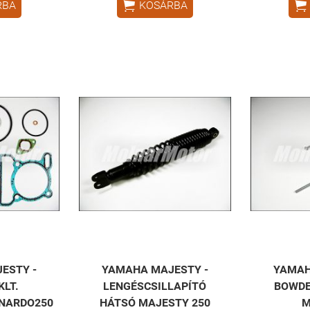


RBA
KOSÁRBA
ESTY -
YAMAHA MAJESTY -
YAMAH
KLT.
LENGÉSCSILLAPÍTÓ
BOWDE
NARDO250
HÁTSÓ MAJESTY 250
M