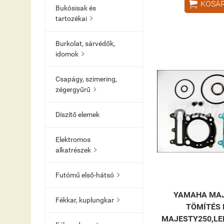

KOSÁ
Bukósisak és
tartozékai

Burkolat, sárvédők,
idomok

Csapágy, szimering,
zégergyűrű

Díszítő elemek
Elektromos
alkatrészek

Futómű első-hátsó

YAMAHA MAJ
Fékkar, kuplungkar

TÖMÍTÉS 
MAJESTY250,LE