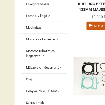
KUPLUNG BETÉ
Levegőrendszer
133MM MAJEST
Lámpa, villogó

18 310 

KOSÁ
Meghajtás

Motor és alkatrészei

Motoros ruházat és
kiegészítői

Műszerek, műszertartók
Olaj
Ponyva, plexi, EÜ tasak
Szerszámok