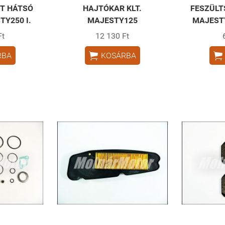
T HÁTSÓ
HAJTÓKAR KLT.
FESZÜLT
Y250 I.
MAJESTY125
MAJESTY
Ft
12 130 Ft


RBA
KOSÁRBA