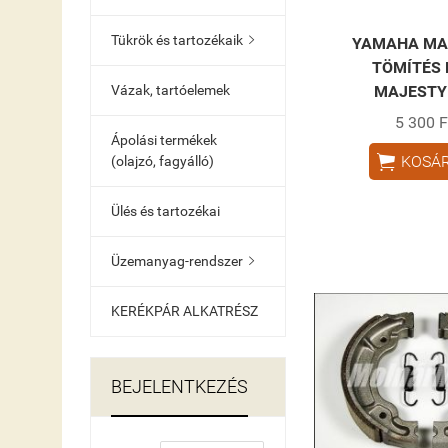
Tükrök és tartozékaik

YAMAHA MA
TÖMÍTÉS 
MAJESTY
Vázak, tartóelemek
5 300 F
Ápolási termékek

KOSÁ
(olajzó, fagyálló)
Ülés és tartozékai
Üzemanyag-rendszer

KERÉKPÁR ALKATRÉSZ
BEJELENTKEZÉS