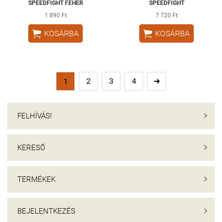
SPEEDFIGHT FEHÉR
SPEEDFIGHT
1 890 Ft
7 720 Ft


KOSÁRBA
KOSÁRBA
2
3
4
1

FELHÍVÁS!

KERESŐ

TERMÉKEK

BEJELENTKEZÉS
