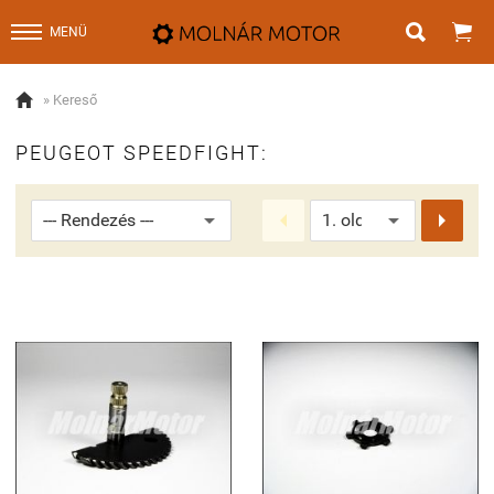


MENÜ

» Kereső
PEUGEOT SPEEDFIGHT:

