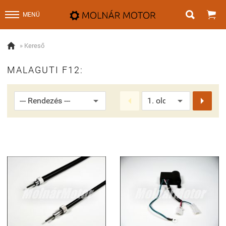


MENÜ

» Kereső
MALAGUTI F12:

