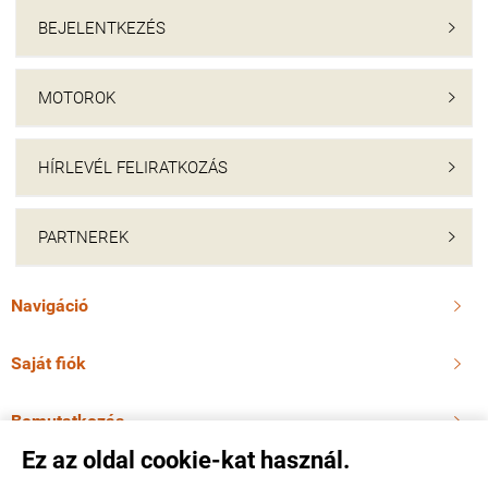
BEJELENTKEZÉS

MOTOROK

HÍRLEVÉL FELIRATKOZÁS

PARTNEREK

Navigáció

Saját fiók

Bemutatkozás

Ez az oldal cookie-kat használ.
Elérhetőségek
