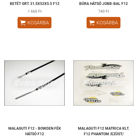
BETÉT GRT. 31.5X52X5.5 F12
BÚRA HÁTSÓ JOBB-BAL F12
1 660 Ft
740 Ft


KOSÁRBA
KOSÁRBA
MALAGUTI F12 - BOWDEN FÉK
MALAGUTI F12 MATRICA KLT.
HÁTSÓ F12
F12 PHANTOM /EZÜST/