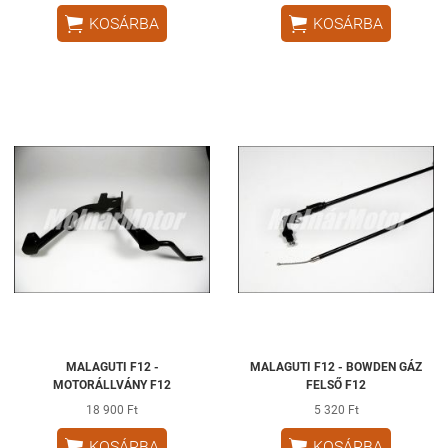


KOSÁRBA
KOSÁRBA
MALAGUTI F12 -
MALAGUTI F12 - BOWDEN GÁZ
MOTORÁLLVÁNY F12
FELSŐ F12
18 900 Ft
5 320 Ft


KOSÁRBA
KOSÁRBA