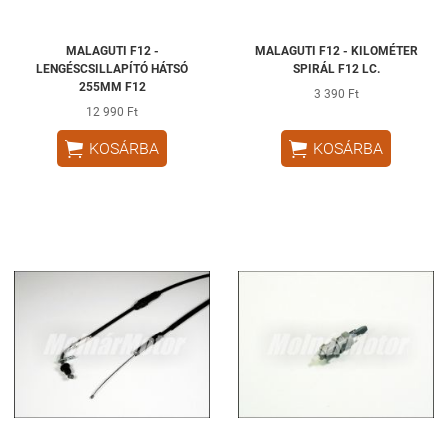
MALAGUTI F12 -
MALAGUTI F12 - KILOMÉTER
LENGÉSCSILLAPÍTÓ HÁTSÓ
SPIRÁL F12 LC.
255MM F12
3 390 Ft
12 990 Ft


KOSÁRBA
KOSÁRBA