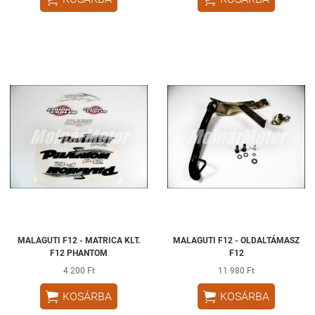
MALAGUTI F12 - MATRICA KLT.
MALAGUTI F12 - OLDALTÁMASZ
F12 PHANTOM
F12
4 200 Ft
11 980 Ft


KOSÁRBA
KOSÁRBA