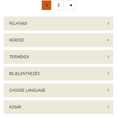
2
1

FELHÍVÁS!

KERESŐ

TERMÉKEK

BEJELENTKEZÉS

CHOOSE LANGUAGE

KOSÁR
