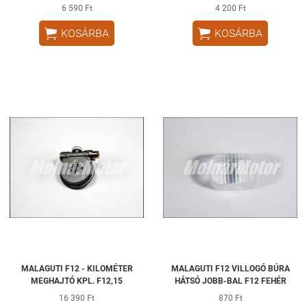
6 590 Ft
4 200 Ft


KOSÁRBA
KOSÁRBA
MALAGUTI F12 - KILOMÉTER
MALAGUTI F12 VILLOGÓ BÚRA
MEGHAJTÓ KPL. F12,15
HÁTSÓ JOBB-BAL F12 FEHÉR
16 390 Ft
870 Ft