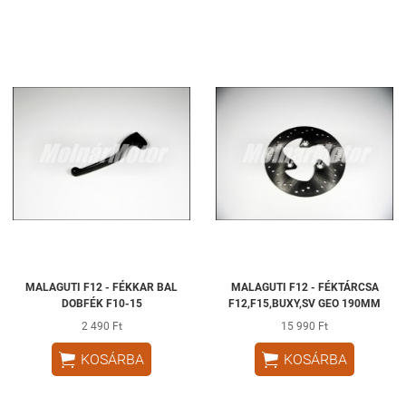
MALAGUTI F12 - FÉKKAR BAL
MALAGUTI F12 - FÉKTÁRCSA
DOBFÉK F10-15
F12,F15,BUXY,SV GEO 190MM
2 490 Ft
15 990 Ft


KOSÁRBA
KOSÁRBA