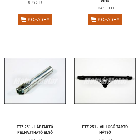
BING
8 790 Ft
134 900 Ft


KOSÁRBA
KOSÁRBA
ETZ 251 - LÁBTARTÓ
ETZ 251 - VILLOGÓ TARTÓ
FELHAJTHATÓ ELSŐ
HÁTSÓ