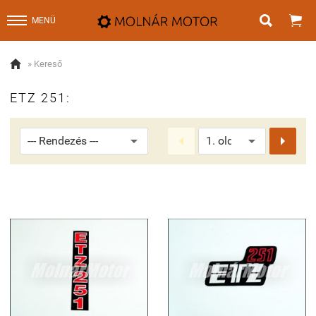


MENÜ

» Kereső
ETZ 251:

