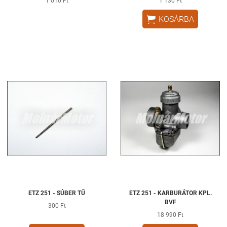
1 010 Ft
1 130 Ft

KOSÁRBA
ETZ 251 - SÚBER TŰ
ETZ 251 - KARBURÁTOR KPL.
BVF
300 Ft
18 990 Ft