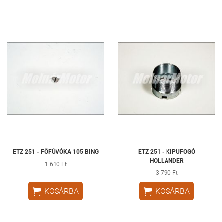
ETZ 251 - FŐFÚVÓKA 105 BING
ETZ 251 - KIPUFOGÓ
HOLLANDER
1 610 Ft
3 790 Ft


KOSÁRBA
KOSÁRBA