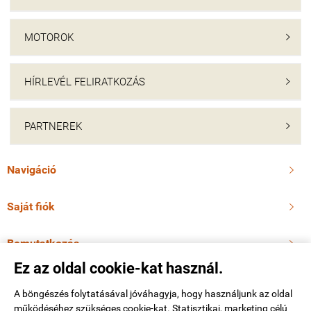
MOTOROK

HÍRLEVÉL FELIRATKOZÁS

PARTNEREK

Navigáció

Saját fiók

Bemutatkozás

Ez az oldal cookie-kat használ.
Elérhetőségek

A böngészés folytatásával jóváhagyja, hogy használjunk az oldal
működéséhez szükséges cookie-kat. Statisztikai, marketing célú