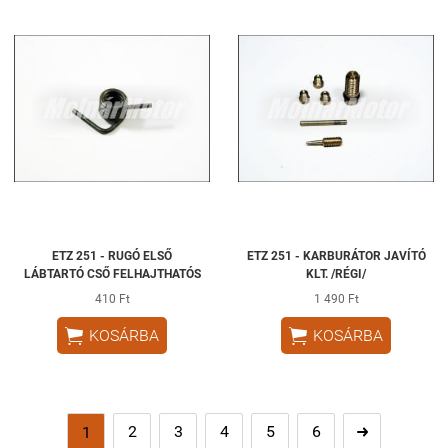
ETZ 251 - RUGÓ ELSŐ
ETZ 251 - KARBURÁTOR JAVÍTÓ
LÁBTARTÓ CSŐ FELHAJTHATÓS
KLT. /RÉGI/
410 Ft
1 490 Ft


KOSÁRBA
KOSÁRBA
2
3
4
5
6
1
