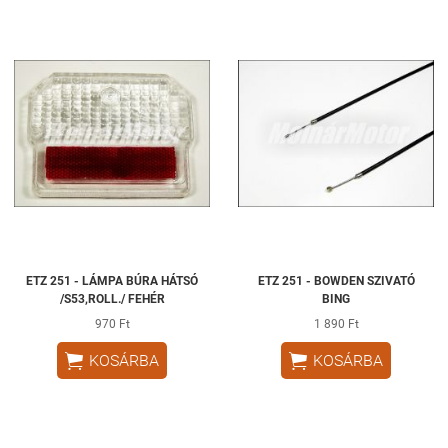
ETZ 251 - LÁMPA BÚRA HÁTSÓ
ETZ 251 - BOWDEN SZIVATÓ
/S53,ROLL./ FEHÉR
BING
970 Ft
1 890 Ft


KOSÁRBA
KOSÁRBA