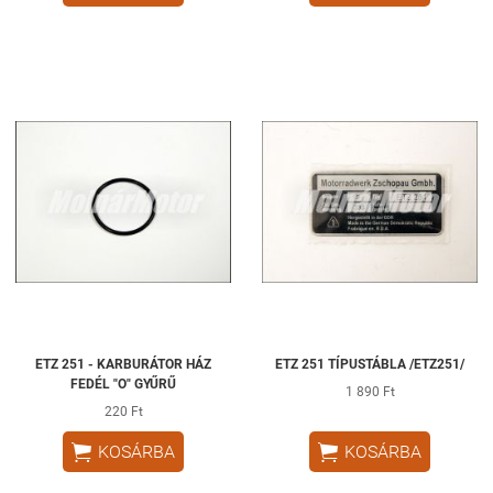
ETZ 251 - KARBURÁTOR HÁZ
ETZ 251 TÍPUSTÁBLA /ETZ251/
FEDÉL "O" GYŰRŰ
1 890 Ft
220 Ft


KOSÁRBA
KOSÁRBA