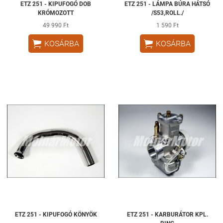
ETZ 251 - KIPUFOGÓ DOB
ETZ 251 - LÁMPA BÚRA HÁTSÓ
KRÓMOZOTT
/S53,ROLL./
49 990 Ft
1 590 Ft


KOSÁRBA
KOSÁRBA
ETZ 251 - KIPUFOGÓ KÖNYÖK
ETZ 251 - KARBURÁTOR KPL.