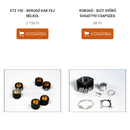
ETZ 150 - BERUGÓ KAR FEJ
ROBOGÓ - BIZT. GYŰRŰ
NÉLKÜL
DUGATTYÚ CSAPSZEG
2 150 Ft
80 Ft


KOSÁRBA
KOSÁRBA