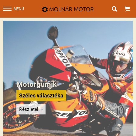


MENÜ
Motorgumik
Széles választéka
Részletek
»