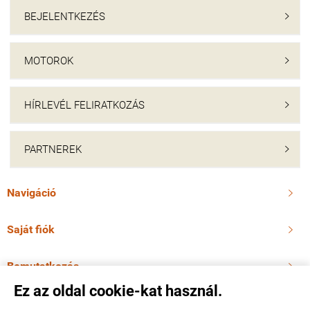
BEJELENTKEZÉS

MOTOROK

HÍRLEVÉL FELIRATKOZÁS

PARTNEREK

Navigáció

Saját fiók

Bemutatkozás

Ez az oldal cookie-kat használ.
Elérhetőségek
