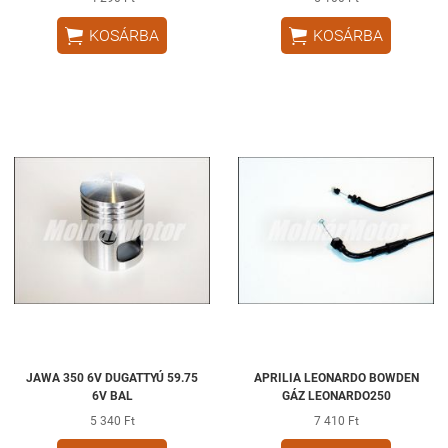


KOSÁRBA
KOSÁRBA
JAWA 350 6V DUGATTYÚ 59.75
APRILIA LEONARDO BOWDEN
6V BAL
GÁZ LEONARDO250
5 340 Ft
7 410 Ft