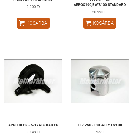
AEROX100,BW'S100 STANDARD
9 900 Ft
20 990 Ft


KOSÁRBA
KOSÁRBA
APRILIA SR - SZIVATÓ KAR SR
ETZ 250 - DUGATTYÚ 69.00
4 290 Ft
5 100 Ft