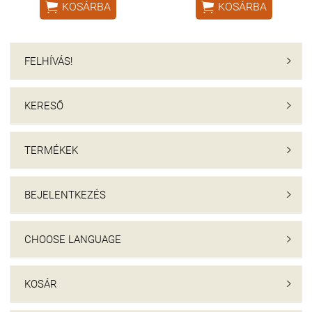


KOSÁRBA
KOSÁRBA
FELHÍVÁS!

KERESŐ

TERMÉKEK

BEJELENTKEZÉS

CHOOSE LANGUAGE

KOSÁR
