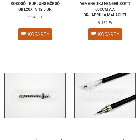
ROBOGÓ - KUPLUNG GÖRGŐ
YAMAHA 3KJ HENGER SZETT
GRT.20X15 12.5 GR
60CCM AC.
3KJ,APRILIA,MALAGUTI
2 240 Ft
9 480 Ft


KOSÁRBA
KOSÁRBA