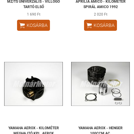
MZ/TS UNIVERZÁLIS - VILLOGÓ
APRILIA AMICO - KILOMÉTER
TARTÓ ELSŐ
SPIRÁL AMICO 1992
1 690 Ft
2 020 Ft


KOSÁRBA
KOSÁRBA
YAMAHA AEROX - KILOMÉTER
YAMAHA AEROX - HENGER
MEGHAJTÓ KPL. AEROX
100CCM AC.